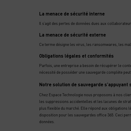
La menace de sécurité interne
Il s’agit des pertes de données dues aux collaborateur
La menace de sécurité externe
Ce terme désigne les virus, les ransomwares, les malw
Obligations légales et conformités
Parfois, une entreprise a besoin de récupérer le conte
nécessité de posséder une sauvegarde complète peut 
Notre solution de sauvegarde s’appuyant
Chez Espace Technologie nous proposons à nos client
les suppressions accidentelles et les lacunes de straté
plus flexible du marché. Elle répond aux obligations l
disposition pour les sauvegardes office 365. Ceci per
données.