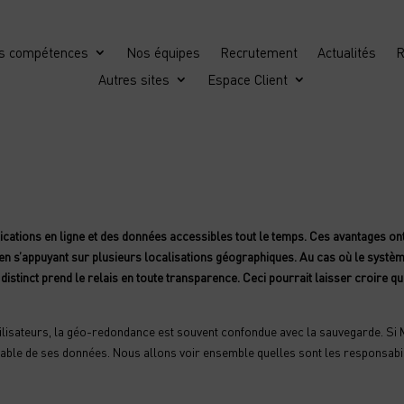
s compétences
Nos équipes
Recrutement
Actualités
R
Autres sites
Espace Client
plications en ligne et des données accessibles tout le temps. Ces avantages o
en s’appuyant sur plusieurs localisations géographiques. Au cas où le systè
distinct prend le relais en toute transparence. Ceci pourrait laisser croire
utilisateurs, la géo-redondance est souvent confondue avec la sauvegarde. Si M
nsable de ses données. Nous allons voir ensemble quelles sont les responsabil