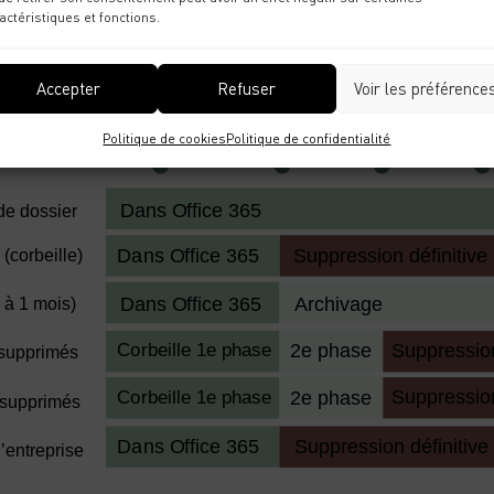
actéristiques et fonctions.
es limitées. Elles n’ont pour objectif que d’amortir les pertes de données si
Veeam, le temps moyen entre le risque et la découverte des données est supé
Accepter
Refuser
Voir les préférence
Politique de cookies
Politique de confidentialité