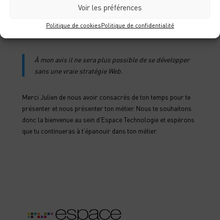
Voir les préférences
accélérer les innovations digitales.
La vidéo et le motion
design
seront légion et remplaceront peu à peu les contenus
Politique de cookies
Politique de confidentialité
textuels.
À mon avis il ne sera plus possible de se développer
sans une vraie stratégie Web.
Merci Julien de nous avoir consacrés de ton temps pour te
présenter et nous présenter ton métier. Nous te souhaitons
donc la bienvenue au sein d’Espace Technologie et espérons
que tu continueras à t’épanouir dans ton métier.