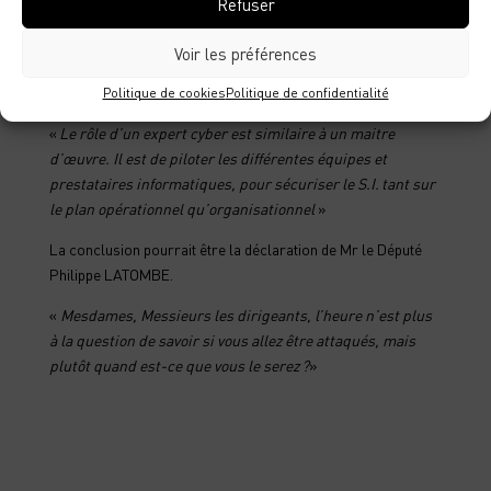
Refuser
cyber, insistait auprès des dirigeants sur la
nécessité de
réaliser un « état des lieux »
du système d’information, de
Voir les préférences
former et informer les collaborateurs pour entamer une
démarche de sécurisation adaptée.
Politique de cookies
Politique de confidentialité
«
Le rôle d’un expert cyber est similaire à un maitre
d’œuvre. Il est de piloter les différentes équipes et
prestataires informatiques, pour sécuriser le S.I. tant sur
le plan opérationnel qu’organisationnel
»
La conclusion pourrait être la déclaration de Mr le Député
Philippe LATOMBE.
«
Mesdames, Messieurs les dirigeants, l’heure n’est plus
à la question de savoir si vous allez être attaqués, mais
plutôt quand est-ce que vous le serez ?
»