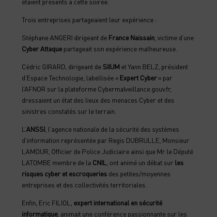
étaient présents à cette soirée.
Trois entreprises partageaient leur expérience :
Stéphane ANGERI dirigeant de
France Naissain
, victime d’une
Cyber Attaque
partageait son expérience malheureuse.
Cédric GIRARD, dirigeant de
SIIUM
et Yann BELZ, président
d’Espace Technologie, labellisée «
Expert Cyber
» par
l’AFNOR sur la plateforme Cybermalveillance.gouv.fr,
dressaient un état des lieux des menaces Cyber et des
sinistres constatés sur le terrain.
L’
ANSSI
, l‘agence nationale de la sécurité des systèmes
d’information représentée par Regis DUBRULLE, Monsieur
LAMOUR, Officier de Police Judiciaire ainsi que Mr le Député
LATOMBE membre de la
CNIL
, ont animé un débat sur
les
risques cyber et escroqueries
des petites/moyennes
entreprises et des collectivités territoriales.
Enfin, Eric FILIOL,
expert international en sécurité
informatique
, animait une conférence passionnante sur les