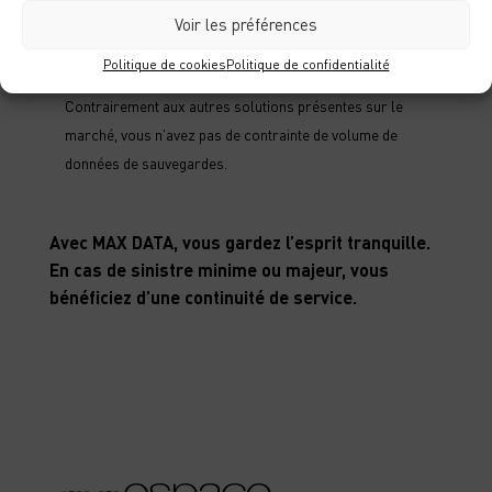
sécurité et conformité, et ce dans tous les secteurs, y
Voir les préférences
compris dans le domaine bancaire et celui de la santé.
Politique de cookies
Politique de confidentialité
Volume de données illimité
Contrairement aux autres solutions présentes sur le
marché, vous n’avez pas de contrainte de volume de
données de sauvegardes.
Avec MAX DATA, vous gardez l’esprit tranquille.
En cas de sinistre minime ou majeur, vous
bénéficiez d’une continuité de service.