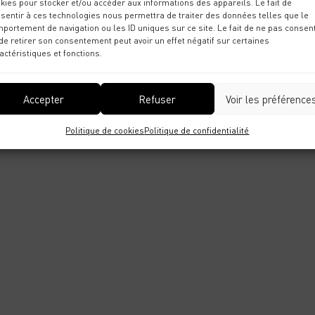
kies pour stocker et/ou accéder aux informations des appareils. Le fait de
sentir à ces technologies nous permettra de traiter des données telles que le
portement de navigation ou les ID uniques sur ce site. Le fait de ne pas consent
de retirer son consentement peut avoir un effet négatif sur certaines
actéristiques et fonctions.
Accepter
Refuser
Voir les préférence
Politique de cookies
Politique de confidentialité