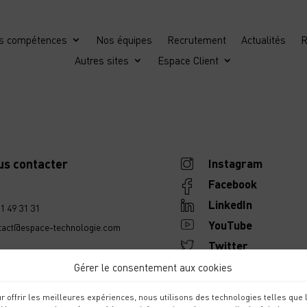
s compétences
Nos équipes
Recrutement
Actualités
R
logie
Autres sites
Espace Client
us contacter
Instagram
Facebook
LinkedIn
1 49 31 31
YouTube
tact@espace-technologie.com
Twitter
ique de confidentialité
Gérer le consentement aux cookies
ions légales
r offrir les meilleures expériences, nous utilisons des technologies telles que 