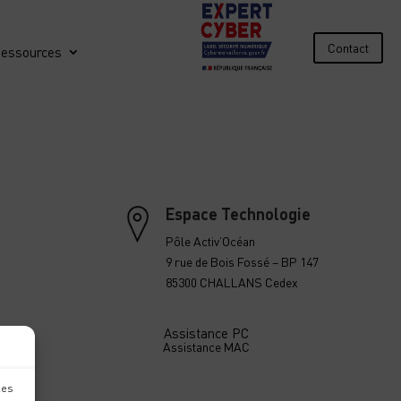
Contact
essources
Espace Technologie
Pôle Activ’Océan
9 rue de Bois Fossé – BP 147
85300 CHALLANS Cedex
Assistance PC
Assistance MAC
les