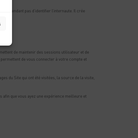
et cependant pas d’identifier l’internaute. Il crée
s
mettent de maintenir des sessions utilisateur et de
s permettent de vous connecter à votre compte et
s du Site qui ont été visitées, la source de la visite,
 afin que vous ayez une expérience meilleure et