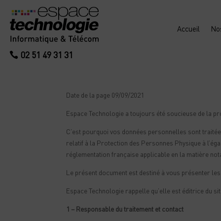
Accueil
No
02 51 49 31 31
Date de la page 09/09/2021
Espace Technologie a toujours été soucieuse de la p
C’est pourquoi vos données personnelles sont traité
relatif à la Protection des Personnes Physique à l’ég
réglementation française applicable en la matière notam
Le présent document est destiné à vous présenter le
Espace Technologie rappelle qu’elle est éditrice du si
1 – Responsable du traitement et contact