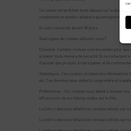
car
Un cookie est un fichier texte déposé sur le disque dur 
simplement un numéro aléatoire qui enregistre des in
Ils sont conservés durant 30 jours.
Quels types de cookies utilisons-nous?
Essentiel: Certains cookies sont essentiels pour que v
prévenir toute menace de sécurité. Ils ne collectent
d’ajouter des produits à votre panier et de commander
Statistiques: Ces cookies stockent des informations tel
etc. Ces données nous aident à comprendre et à analys
Préférences : Ces cookies nous aident à stocker vos 
efficace lors de vos futures visites sur le Site.
La liste ci-dessous détaille les cookies utilisés sur no
La liste ci-dessous détaille les cookies utilisés sur n
La liste ci-dessous détaille les cookies utilisés sur n