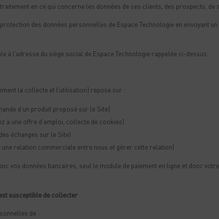
traitement en ce qui concerne les données de ses clients, des prospects, de s
a protection des données personnelles de Espace Technologie en envoyant u
e à l’adresse du siège social de Espace Technologie rappelée ci-dessus.
ent la collecte et l’utilisation) repose sur :
nde d’un produit proposé sur le Site)
z à une offre d’emploi, collecte de cookies)
des échanges sur le Site)
e une relation commerciale entre nous et gérer cette relation)
onc vos données bancaires, seul le module de paiement en ligne et donc votr
est susceptible de collecter
sonnelles de :