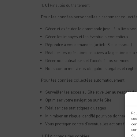
C) Finalités du traitement
Pour les données personnelles directement collectée
Gérer et exécuter la commande jusqu’à la livraison 
Gérer les impayés et les éventuels contentieux ;
Répondre à vos demandes (article 8 ci-dessous)
Réaliser les opérations relatives à la gestion de l
Gérer nos utilisateurs et l’accès à nos services,
Nous conformer à nos obligations légales et règle
Pour les données collectées automatiquement :
Surveiller les accès au Site et veiller au respect de 
Optimiser votre navigation sur le Site
Réaliser des statistiques d’usages
Pou
Minimiser un risque identifié pour vos données
coo
Vous protéger contre d’éventuelles actions fraudu
con
com
ou 
D) A propos des cookies