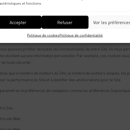
actéristiques et fonctions.
de l’internaute par le serveur du site internet visité par lui. Un cookie ne perm
formations.
Accepter
Refuser
Voir les préférence
Politique de cookies
Politique de confidentialité
ous puissiez profiter de toutes les fonctionnalités de notre Site. Ils nous per
 ni ne stockent aucune information personnelle. Par exemple, ces cookies vou
 en toute sécurité.
les que le nombre de visiteurs du Site, le nombre de visiteurs uniques, les page
er la performance du Site et à identifier des améliorations pour le Site.
paramètres et préférences de navigation comme les préférences linguistiques
tre Site.
otre site Web.
otre site Web.