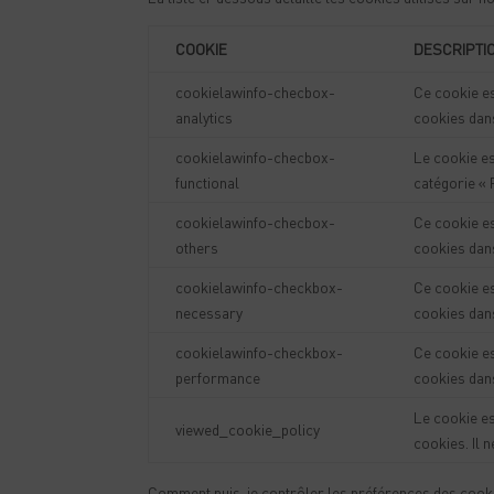
COOKIE
DESCRIPTI
cookielawinfo-checbox-
Ce cookie es
analytics
cookies dans
cookielawinfo-checbox-
Le cookie es
functional
catégorie « 
cookielawinfo-checbox-
Ce cookie es
others
cookies dans
cookielawinfo-checkbox-
Ce cookie es
necessary
cookies dans
cookielawinfo-checkbox-
Ce cookie es
performance
cookies dan
Le cookie est
viewed_cookie_policy
cookies. Il 
Comment puis-je contrôler les préférences des cook