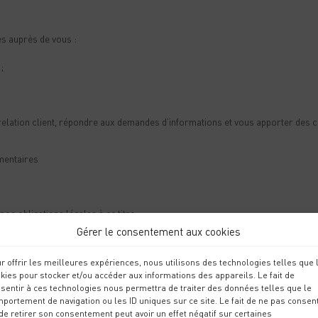
s auprès de vous :
;
a relation client, répondre aux demandes d’informations et vous apporter des c
mentaires
nos obligations légales à ce titre,
Gérer le consentement aux cookies
r offrir les meilleures expériences, nous utilisons des technologies telles que 
kies pour stocker et/ou accéder aux informations des appareils. Le fait de
leuses
sentir à ces technologies nous permettra de traiter des données telles que le
portement de navigation ou les ID uniques sur ce site. Le fait de ne pas consent
de retirer son consentement peut avoir un effet négatif sur certaines