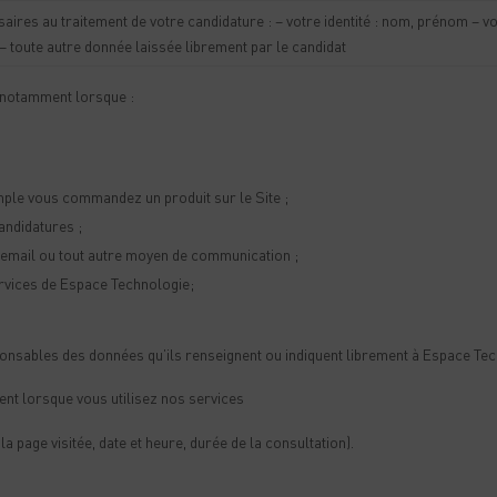
ires au traitement de votre candidature : – votre identité : nom, prénom –
– toute autre donnée laissée librement par le candidat
t notamment lorsque :
ple vous commandez un produit sur le Site ;
andidatures ;
 email ou tout autre moyen de communication ;
ervices de Espace Technologie;
responsables des données qu’ils renseignent ou indiquent librement à Espace Te
t lorsque vous utilisez nos services
a page visitée, date et heure, durée de la consultation).